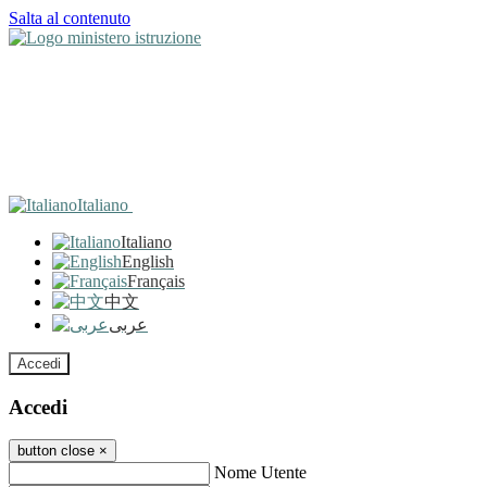
Salta al contenuto
Italiano
Italiano
English
Français
中文
عربى
Accedi
Accedi
button close
×
Nome Utente