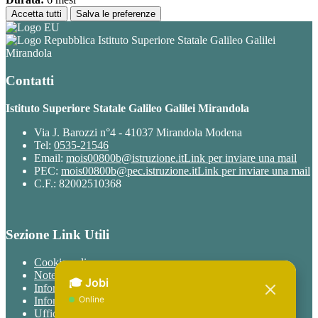
Accetta tutti
Salva le preferenze
Istituto Superiore Statale Galileo Galilei
Mirandola
Contatti
Istituto Superiore Statale Galileo Galilei Mirandola
Via J. Barozzi n°4 - 41037 Mirandola Modena
Tel:
0535-21546
Email:
mois00800b@istruzione.it
Link per inviare una mail
PEC:
mois00800b@pec.istruzione.it
Link per inviare una mail
C.F.: 82002510368
Sezione Link Utili
Cookie policy
Note legali
Informativa Privacy
Informativa Privacy chatbot Jobi
Ufficio Relazioni con il Pubblico