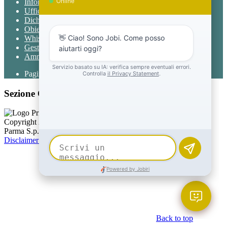
Informativa Privacy chatbot Jobi
Ufficio Relazioni con il Pubblico
Dichiarazione di accessibilità
Obiettivi di accessibilità
Whistleblowing
Gestione consensi cookie
Amministrazione trasparente
Pagina visualizzata
702
volte
Sezione Copyright
Copyright 2026 | Engineered and powered by Gruppo Spaggiari
Parma S.p.A. | Divisione Publishing & New Social Media
Disclaimer trattamento dati personali
Back to top