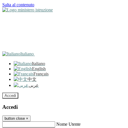
Salta al contenuto
Italiano
Italiano
English
Français
中文
عربى
Accedi
Accedi
button close
×
Nome Utente