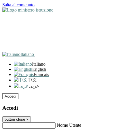
Salta al contenuto
Italiano
Italiano
English
Français
中文
عربى
Accedi
Accedi
button close
×
Nome Utente