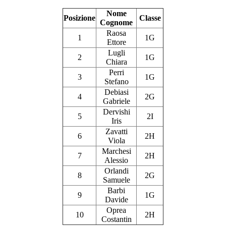
Nome
Posizione
Classe
Cognome
Raosa
1
1G
Ettore
Lugli
2
1G
Chiara
Perri
3
1G
Stefano
Debiasi
4
2G
Gabriele
Dervishi
5
2I
Iris
Zavatti
6
2H
Viola
Marchesi
7
2H
Alessio
Orlandi
8
2G
Samuele
Barbi
9
1G
Davide
Oprea
10
2H
Costantin