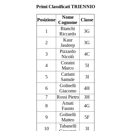
Primi Classificati TRIENNIO
Nome
Posizione
Classe
Cognome
Bianchi
1
3G
Riccardo
Kaur
2
3G
Jasdeep
Pizzardo
3
4C
Nicolò
Coraini
4
5I
Marco
Cariani
5
3I
Samule
Golinelli
6
4H
Giacomo
7
Rossi Pietro
3H
Amati
8
4G
Fausto
Golinelli
9
5F
Matteo
Tabanelli
10
3I