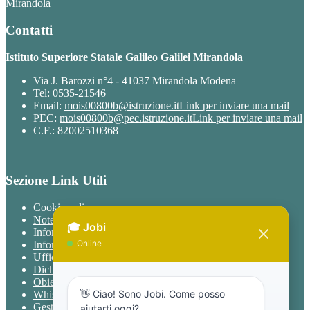
Mirandola
Contatti
Istituto Superiore Statale Galileo Galilei Mirandola
Via J. Barozzi n°4 - 41037 Mirandola Modena
Tel:
0535-21546
Email:
mois00800b@istruzione.it
Link per inviare una mail
PEC:
mois00800b@pec.istruzione.it
Link per inviare una mail
C.F.: 82002510368
Sezione Link Utili
Cookie policy
Note legali
Informativa Privacy
Informativa Privacy chatbot Jobi
Ufficio Relazioni con il Pubblico
Dichiarazione di accessibilità
Obiettivi di accessibilità
Whistleblowing
Gestione consensi cookie