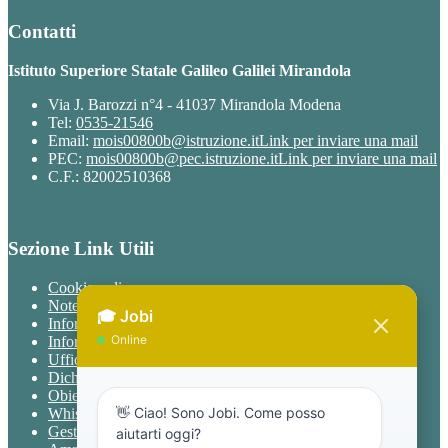
Contatti
Istituto Superiore Statale Galileo Galilei Mirandola
Via J. Barozzi n°4 - 41037 Mirandola Modena
Tel:
0535-21546
Email:
mois00800b@istruzione.it
Link per inviare una mail
PEC:
mois00800b@pec.istruzione.it
Link per inviare una mail
C.F.: 82002510368
Sezione Link Utili
Cookie policy
Note legali
Informativa Privacy
Informativa Privacy chatbot Jobi
Ufficio Relazioni con il Pubblico
Dichiarazione di accessibilità
Obiettivi di accessibilità
Whistleblowing
Gestione consensi cookie