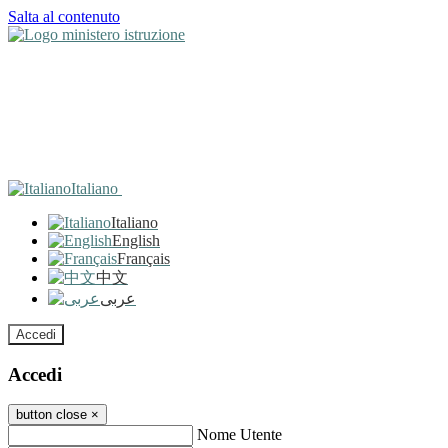
Salta al contenuto
Italiano
Italiano
English
Français
中文
عربى
Accedi
Accedi
button close
×
Nome Utente