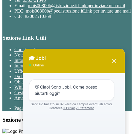
Tel:
0535-21546
Email:
mois00800b@istruzione.it
Link per inviare una mail
PEC:
mois00800b@pec.istruzione.it
Link per inviare una mail
C.F.: 82002510368
Sezione Link Utili
Cookie policy
Note legali
Informativa Privacy
Informativa Privacy chatbot Jobi
Ufficio Relazioni con il Pubblico
Dichiarazione di accessibilità
Obiettivi di accessibilità
Whistleblowing
Gestione consensi cookie
Amministrazione trasparente
Pagina visualizzata
972
volte
Sezione Copyright