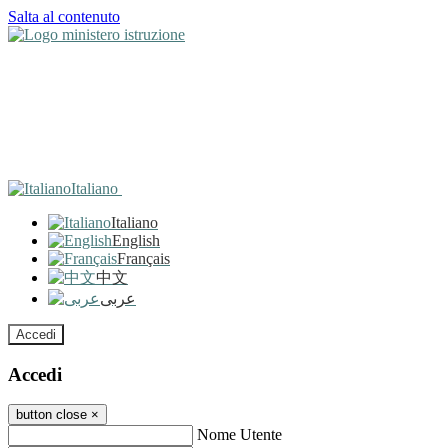
Salta al contenuto
Italiano
Italiano
English
Français
中文
عربى
Accedi
Accedi
button close
×
Nome Utente