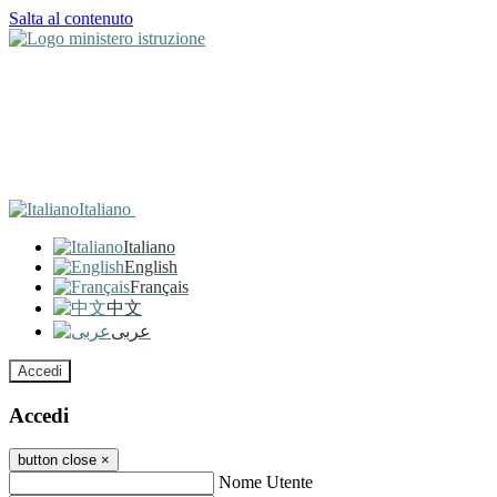
Salta al contenuto
Italiano
Italiano
English
Français
中文
عربى
Accedi
Accedi
button close
×
Nome Utente