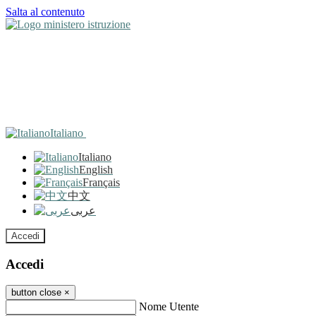
Salta al contenuto
Italiano
Italiano
English
Français
中文
عربى
Accedi
Accedi
button close
×
Nome Utente