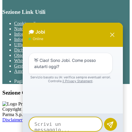
Sezione Link Utili
Cookie policy
Note legali
Informativa Privacy
Informativa Privacy chatbot Jobi
Ufficio Relazioni con il Pubblico
Dichiarazione di accessibilità
Obiettivi di accessibilità
Whistleblowing
Gestione consensi cookie
Amministrazione trasparente
Pagina visualizzata
1333
volte
Sezione Copyright
Copyright 2026 | Engineered and powered by Gruppo Spaggiari
Parma S.p.A. | Divisione Publishing & New Social Media
Disclaimer trattamento dati personali