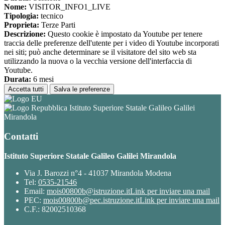
Nome:
VISITOR_INFO1_LIVE
Tipologia:
tecnico
Proprieta:
Terze Parti
Descrizione:
Questo cookie è impostato da Youtube per tenere
traccia delle preferenze dell'utente per i video di Youtube incorporati
nei siti; può anche determinare se il visitatore del sito web sta
utilizzando la nuova o la vecchia versione dell'interfaccia di
Youtube.
Durata:
6 mesi
Accetta tutti
Salva le preferenze
Istituto Superiore Statale Galileo Galilei
Mirandola
Contatti
Istituto Superiore Statale Galileo Galilei Mirandola
Via J. Barozzi n°4 - 41037 Mirandola Modena
Tel:
0535-21546
Email:
mois00800b@istruzione.it
Link per inviare una mail
PEC:
mois00800b@pec.istruzione.it
Link per inviare una mail
C.F.: 82002510368