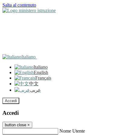
Salta al contenuto
Italiano
Italiano
English
Français
中文
عربى
Accedi
Accedi
button close
×
Nome Utente