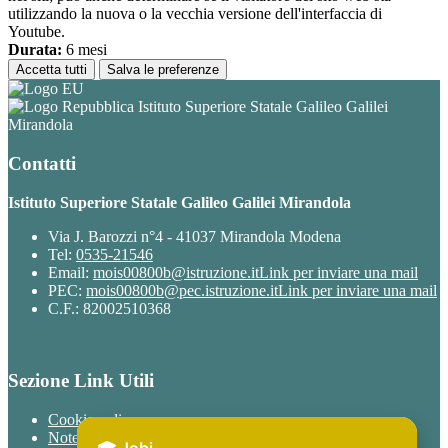
utilizzando la nuova o la vecchia versione dell'interfaccia di
Youtube.
Durata:
6 mesi
Accetta tutti
Salva le preferenze
Istituto Superiore Statale Galileo Galilei
Mirandola
Contatti
Istituto Superiore Statale Galileo Galilei Mirandola
Via J. Barozzi n°4 - 41037 Mirandola Modena
Tel:
0535-21546
Email:
mois00800b@istruzione.it
Link per inviare una mail
PEC:
mois00800b@pec.istruzione.it
Link per inviare una mail
C.F.: 82002510368
Sezione Link Utili
Cookie policy
Note legali