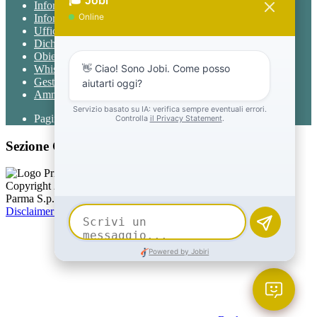
Informativa Privacy
Informativa Privacy chatbot Jobi
Ufficio Relazioni con il Pubblico
Dichiarazione di accessibilità
Obiettivi di accessibilità
Whistleblowing
Gestione consensi cookie
Amministrazione trasparente
Pagina visualizzata
581
volte
Sezione Copyright
Copyright 2026 | Engineered and powered by Gruppo Spaggiari
Parma S.p.A. | Divisione Publishing & New Social Media
Disclaimer trattamento dati personali