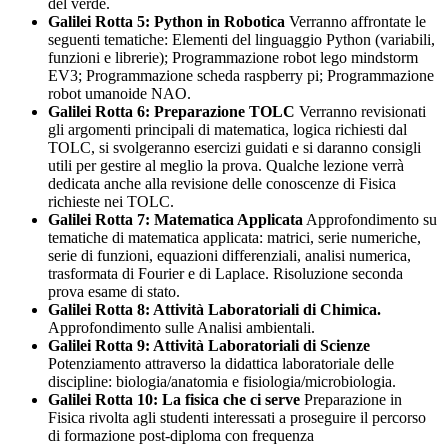
del verde.
Galilei Rotta 5: Python in Robotica
Verranno affrontate le
seguenti tematiche: Elementi del linguaggio Python (variabili,
funzioni e librerie); Programmazione robot lego mindstorm
EV3; Programmazione scheda raspberry pi; Programmazione
robot umanoide NAO.
Galilei Rotta 6: Preparazione TOLC
Verranno revisionati
gli argomenti principali di matematica, logica richiesti dal
TOLC, si svolgeranno esercizi guidati e si daranno consigli
utili per gestire al meglio la prova. Qualche lezione verrà
dedicata anche alla revisione delle conoscenze di Fisica
richieste nei TOLC.
Galilei Rotta 7: Matematica Applicata
Approfondimento su
tematiche di matematica applicata: matrici, serie numeriche,
serie di funzioni, equazioni differenziali, analisi numerica,
trasformata di Fourier e di Laplace. Risoluzione seconda
prova esame di stato.
Galilei Rotta 8: Attività Laboratoriali di Chimica.
Approfondimento sulle Analisi ambientali.
Galilei Rotta 9: Attività Laboratoriali di Scienze
Potenziamento attraverso la didattica laboratoriale delle
discipline: biologia/anatomia e fisiologia/microbiologia.
Galilei Rotta 10: La fisica che ci serve
Preparazione in
Fisica rivolta agli studenti interessati a proseguire il percorso
di formazione post-diploma con frequenza