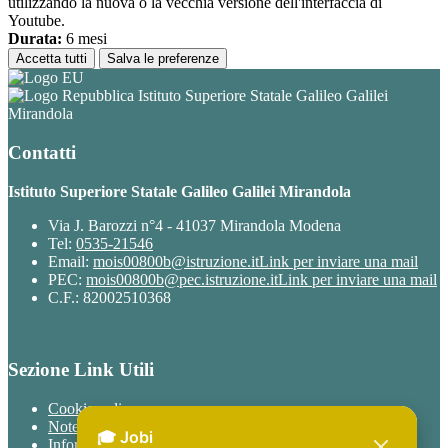
utilizzando la nuova o la vecchia versione dell'interfaccia di
Youtube.
Durata:
6 mesi
Accetta tutti
Salva le preferenze
Istituto Superiore Statale Galileo Galilei
Mirandola
Contatti
Istituto Superiore Statale Galileo Galilei Mirandola
Via J. Barozzi n°4 - 41037 Mirandola Modena
Tel:
0535-21546
Email:
mois00800b@istruzione.it
Link per inviare una mail
PEC:
mois00800b@pec.istruzione.it
Link per inviare una mail
C.F.: 82002510368
Sezione Link Utili
Cookie policy
Note legali
Informativa Privacy