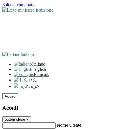
Salta al contenuto
Italiano
Italiano
English
Français
中文
عربى
Accedi
Accedi
button close
×
Nome Utente