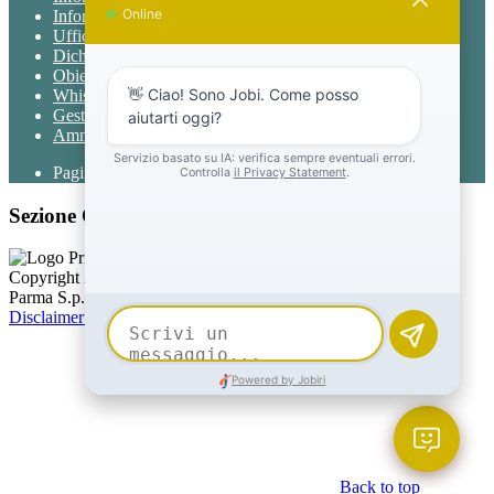
Informativa Privacy chatbot Jobi
Ufficio Relazioni con il Pubblico
Dichiarazione di accessibilità
Obiettivi di accessibilità
Whistleblowing
Gestione consensi cookie
Amministrazione trasparente
Pagina visualizzata
805
volte
Sezione Copyright
Copyright 2026 | Engineered and powered by Gruppo Spaggiari
Parma S.p.A. | Divisione Publishing & New Social Media
Disclaimer trattamento dati personali
Back to top