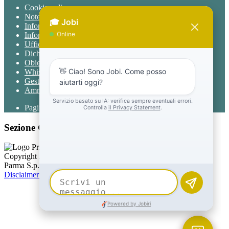
Cookie policy
Note legali
Informativa Privacy
Informativa Privacy chatbot Jobi
Ufficio Relazioni con il Pubblico
Dichiarazione di accessibilità
Obiettivi di accessibilità
Whistleblowing
Gestione consensi cookie
Amministrazione trasparente
Pagina visualizzata
9006
volte
Sezione Copyright
Copyright 2026 | Engineered and powered by Gruppo Spaggiari
Parma S.p.A. | Divisione Publishing & New Social Media
Disclaimer trattamento dati personali