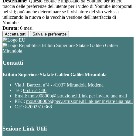
Descrizione:
Questo cookie è impostato da Youtube per tenere
traccia delle preferenze dell'utente per i video di Youtube incorporati
nei siti; può anche determinare se il visitatore del sito web sta
utilizzando la nuova o la vecchia versione dell'interfaccia di
Youtube.
Durata:
6 mesi
Accetta tutti
Salva le preferenze
Istituto Superiore Statale Galileo Galilei
Mirandola
Contatti
Istituto Superiore Statale Galileo Galilei Mirandola
Via J. Barozzi n°4 - 41037 Mirandola Modena
Tel:
0535-21546
Email:
mois00800b@istruzione.it
Link per inviare una mail
PEC:
mois00800b@pec.istruzione.it
Link per inviare una mail
C.F.: 82002510368
Sezione Link Utili