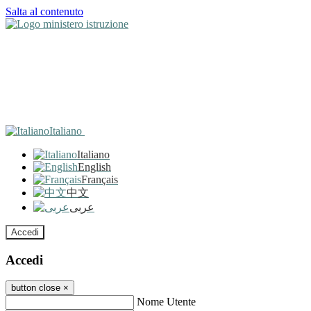
Salta al contenuto
Italiano
Italiano
English
Français
中文
عربى
Accedi
Accedi
button close
×
Nome Utente