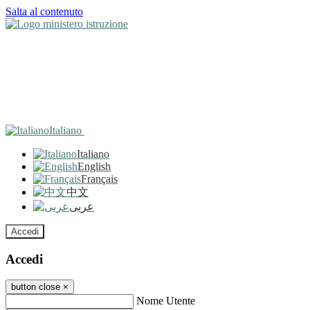
Salta al contenuto
Italiano
Italiano
English
Français
中文
عربى
Accedi
Accedi
button close
×
Nome Utente