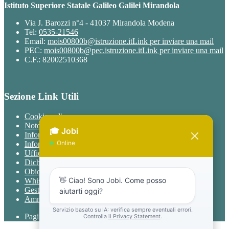
Istituto Superiore Statale Galileo Galilei Mirandola
Via J. Barozzi n°4 - 41037 Mirandola Modena
Tel:
0535-21546
Email:
mois00800b@istruzione.it
Link per inviare una mail
PEC:
mois00800b@pec.istruzione.it
Link per inviare una mail
C.F.: 82002510368
Sezione Link Utili
Cookie policy
Note legali
Informativa Privacy
Informativa Privacy chatbot Jobi
Ufficio Relazioni con il Pubblico
Dichiarazione di accessibilità
Obiettivi di accessibilità
Whistleblowing
Gestione consensi cookie
Amministrazione trasparente
Pagina visualizzata
329
volte