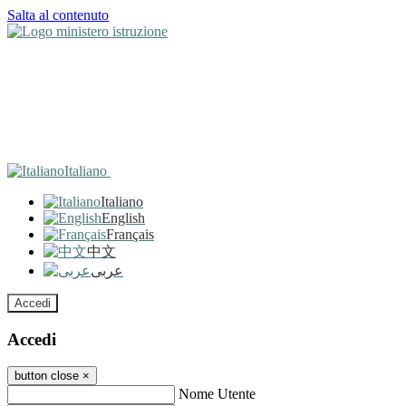
Salta al contenuto
Italiano
Italiano
English
Français
中文
عربى
Accedi
Accedi
button close
×
Nome Utente