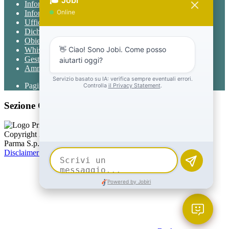
Informativa Privacy
Informativa Privacy chatbot Jobi
Ufficio Relazioni con il Pubblico
Dichiarazione di accessibilità
Obiettivi di accessibilità
Whistleblowing
Gestione consensi cookie
Amministrazione trasparente
Pagina visualizzata
1662
volte
Sezione Copyright
Copyright 2026 | Engineered and powered by Gruppo Spaggiari
Parma S.p.A. | Divisione Publishing & New Social Media
Disclaimer trattamento dati personali