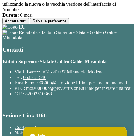
utilizzando la nuova o la vecchia versione dell'interfaccia di
Youtube.
Durata:
6 mesi
Accetta tutti
Salva le preferenze
Istituto Superiore Statale Galileo Galilei
Mirandola
Contatti
Istituto Superiore Statale Galileo Galilei Mirandola
Via J. Barozzi n°4 - 41037 Mirandola Modena
Tel:
0535-21546
Email:
mois00800b@istruzione.it
Link per inviare una mail
PEC:
mois00800b@pec.istruzione.it
Link per inviare una mail
C.F.: 82002510368
Sezione Link Utili
Cookie policy
Note legali