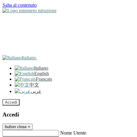
Salta al contenuto
Italiano
Italiano
English
Français
中文
عربى
Accedi
Accedi
button close
×
Nome Utente