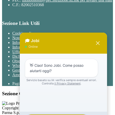
PEC:
mois00800b@pec.istruzione.it
Link per inviare una mail
C.F.: 82002510368
Sezione Link Utili
Cookie policy
Note legali
Informativa Privacy
Informativa Privacy chatbot Jobi
Ufficio Relazioni con il Pubblico
Dichiarazione di accessibilità
Obiettivi di accessibilità
Whistleblowing
Gestione consensi cookie
Amministrazione trasparente
Pagina visualizzata
1697
volte
Sezione Copyright
Copyright 2026 | Engineered and powered by Gruppo Spaggiari
Parma S.p.A. | Divisione Publishing & New Social Media