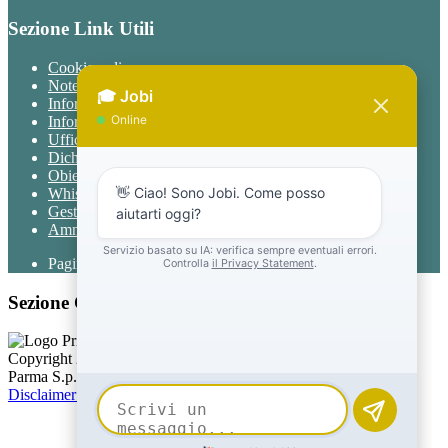
Sezione Link Utili
Cookie policy
Note legali
Informativa Privacy
Informativa Privacy chatbot Jobi
Ufficio Relazioni con il Pubblico
Dichiarazione di accessibilità
Obiettivi di accessibilità
Whistleblowing
Gestione consensi cookie
Amministrazione trasparente
Pagina visualizzata
1094
volte
Sezione Copyright
Copyright 2026 | Engineered and powered by Gruppo Spaggiari
Parma S.p.A. | Divisione Publishing & New Social Media
Disclaimer trattamento dati personali