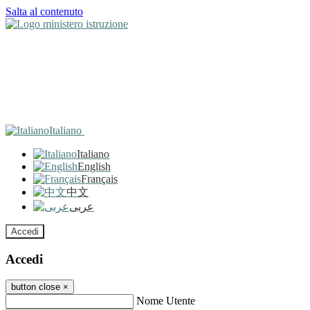
Salta al contenuto
Italiano
Italiano
English
Français
中文
عربى
Accedi
Accedi
button close
×
Nome Utente