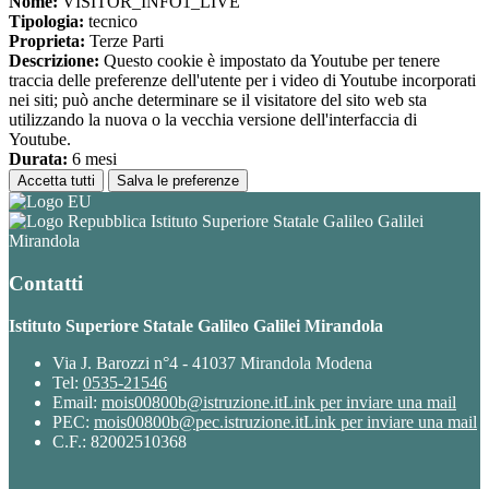
Nome:
VISITOR_INFO1_LIVE
Tipologia:
tecnico
Proprieta:
Terze Parti
Descrizione:
Questo cookie è impostato da Youtube per tenere
traccia delle preferenze dell'utente per i video di Youtube incorporati
nei siti; può anche determinare se il visitatore del sito web sta
utilizzando la nuova o la vecchia versione dell'interfaccia di
Youtube.
Durata:
6 mesi
Accetta tutti
Salva le preferenze
Istituto Superiore Statale Galileo Galilei
Mirandola
Contatti
Istituto Superiore Statale Galileo Galilei Mirandola
Via J. Barozzi n°4 - 41037 Mirandola Modena
Tel:
0535-21546
Email:
mois00800b@istruzione.it
Link per inviare una mail
PEC:
mois00800b@pec.istruzione.it
Link per inviare una mail
C.F.: 82002510368