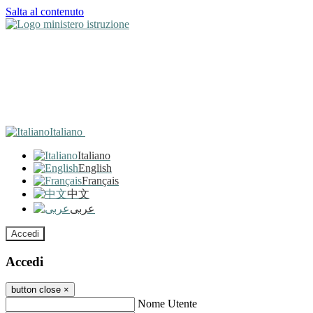
Salta al contenuto
Italiano
Italiano
English
Français
中文
عربى
Accedi
Accedi
button close
×
Nome Utente