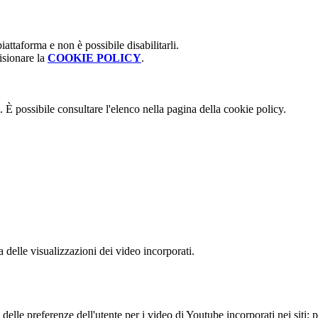
attaforma e non è possibile disabilitarli.
isionare la
COOKIE POLICY
.
 È possibile consultare l'elenco nella pagina della cookie policy.
delle visualizzazioni dei video incorporati.
lle preferenze dell'utente per i video di Youtube incorporati nei siti; pu