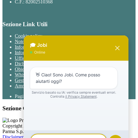
C.F.: 82002510368
Sezione Link Utili
Cookie policy
Note legali
Informativa Privacy
Informativa Privacy chatbot Jobi
Ufficio Relazioni con il Pubblico
Dichiarazione di accessibilità
Obiettivi di accessibilità
Whistleblowing
Gestione consensi cookie
Amministrazione trasparente
Pagina visualizzata
1025
volte
Sezione Copyright
Copyright 2026 | Engineered and powered by Gruppo Spaggiari
Parma S.p.A. | Divisione Publishing & New Social Media
Disclaimer trattamento dati personali