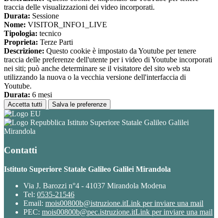
traccia delle visualizzazioni dei video incorporati.
Durata:
Sessione
Nome:
VISITOR_INFO1_LIVE
Tipologia:
tecnico
Proprieta:
Terze Parti
Descrizione:
Questo cookie è impostato da Youtube per tenere
traccia delle preferenze dell'utente per i video di Youtube incorporati
nei siti; può anche determinare se il visitatore del sito web sta
utilizzando la nuova o la vecchia versione dell'interfaccia di
Youtube.
Durata:
6 mesi
Accetta tutti
Salva le preferenze
Istituto Superiore Statale Galileo Galilei
Mirandola
Contatti
Istituto Superiore Statale Galileo Galilei Mirandola
Via J. Barozzi n°4 - 41037 Mirandola Modena
Tel:
0535-21546
Email:
mois00800b@istruzione.it
Link per inviare una mail
PEC:
mois00800b@pec.istruzione.it
Link per inviare una mail