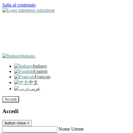
Salta al contenuto
Italiano
Italiano
English
Français
中文
عربى
Accedi
Accedi
button close
×
Nome Utente