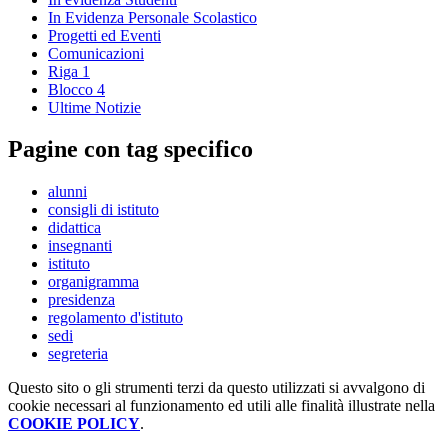
In Evidenza Personale Scolastico
Progetti ed Eventi
Comunicazioni
Riga 1
Blocco 4
Ultime Notizie
Pagine con tag specifico
alunni
consigli di istituto
didattica
insegnanti
istituto
organigramma
presidenza
regolamento d'istituto
sedi
segreteria
Questo sito o gli strumenti terzi da questo utilizzati si avvalgono di
cookie necessari al funzionamento ed utili alle finalità illustrate nella
COOKIE POLICY
.