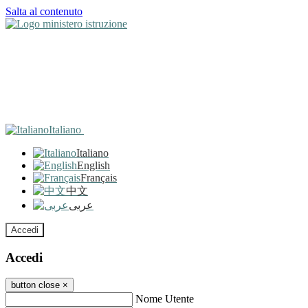
Salta al contenuto
Italiano
Italiano
English
Français
中文
عربى
Accedi
Accedi
button close
×
Nome Utente