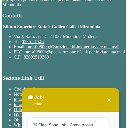
Mirandola
Contatti
Istituto Superiore Statale Galileo Galilei Mirandola
Via J. Barozzi n°4 - 41037 Mirandola Modena
Tel:
0535-21546
Email:
mois00800b@istruzione.it
Link per inviare una mail
PEC:
mois00800b@pec.istruzione.it
Link per inviare una mail
C.F.: 82002510368
Sezione Link Utili
Cookie policy
Note legali
Informativa Privacy
Informativa Privacy chatbot Jobi
Ufficio Relazioni con il Pubblico
Dichiarazione di accessibilità
Obiettivi di accessibilità
Whistleblowing