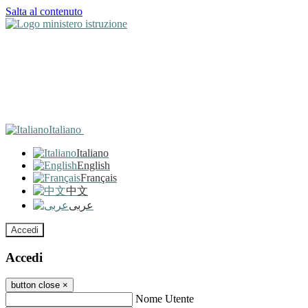
Salta al contenuto
Italiano
Italiano
English
Français
中文
عربى
Accedi
Accedi
button close
×
Nome Utente