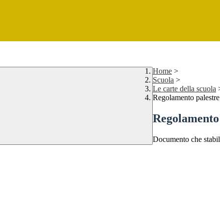
Home
>
Scuola
>
Le carte della scuola
Regolamento palestre
Regolamento 
Documento che stabilis