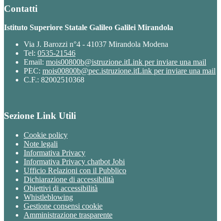
Contatti
Istituto Superiore Statale Galileo Galilei Mirandola
Via J. Barozzi n°4 - 41037 Mirandola Modena
Tel:
0535-21546
Email:
mois00800b@istruzione.it
Link per inviare una mail
PEC:
mois00800b@pec.istruzione.it
Link per inviare una mail
C.F.: 82002510368
Sezione Link Utili
Cookie policy
Note legali
Informativa Privacy
Informativa Privacy chatbot Jobi
Ufficio Relazioni con il Pubblico
Dichiarazione di accessibilità
Obiettivi di accessibilità
Whistleblowing
Gestione consensi cookie
Amministrazione trasparente