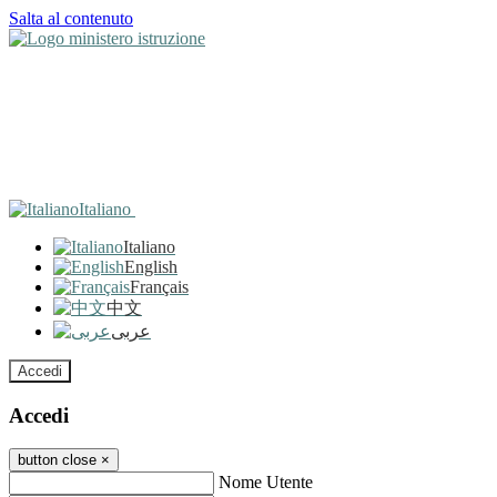
Salta al contenuto
Italiano
Italiano
English
Français
中文
عربى
Accedi
Accedi
button close
×
Nome Utente