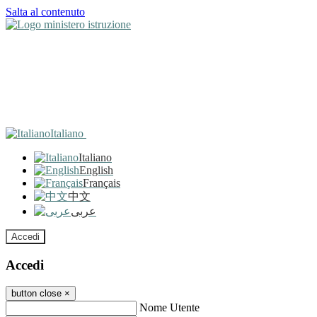
Salta al contenuto
Italiano
Italiano
English
Français
中文
عربى
Accedi
Accedi
button close
×
Nome Utente