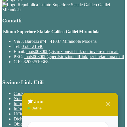
Istituto Superiore Statale Galileo Galilei
Mirandola
Contatti
Istituto Superiore Statale Galileo Galilei Mirandola
Via J. Barozzi n°4 - 41037 Mirandola Modena
Tel:
0535-21546
Email:
mois00800b@istruzione.it
Link per inviare una mail
PEC:
mois00800b@pec.istruzione.it
Link per inviare una mail
C.F.: 82002510368
Sezione Link Utili
Cookie policy
Note legali
Informativa Privacy
Informativa Privacy chatbot Jobi
Ufficio Relazioni con il Pubblico
Dichiarazione di accessibilità
Obiettivi di accessibilità